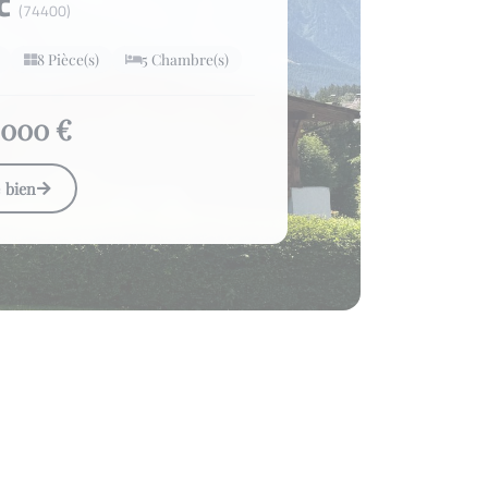
nc
(74400)
8 Pièce(s)
5 Chambre(s)
 000 €
e bien