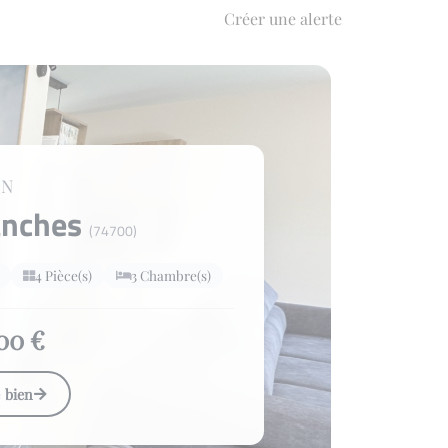
Créer une alerte
ON
anches
(74700)
4 Pièce(s)
3 Chambre(s)
00 €
e bien