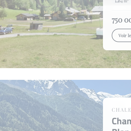
64 m²
750 0
Voir l
CHAL
Cha