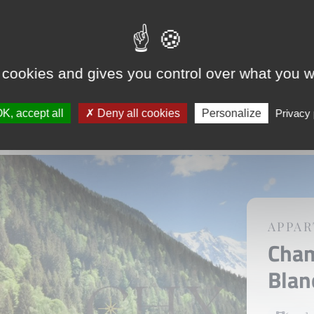
1 100
Voir l
 cookies and gives you control over what you w
K, accept all
Deny all cookies
Personalize
Privacy 
APPA
Cha
Bla