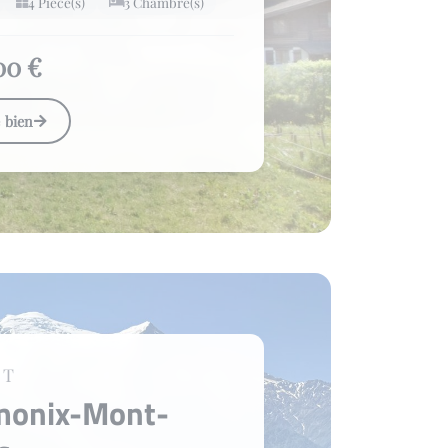
4 Pièce(s)
3 Chambre(s)
00 €
e bien
ET
monix-Mont-