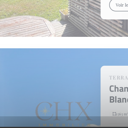
Voir l
TERRA
Cha
Bla
1363 m