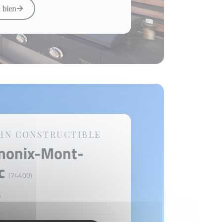
e bien
IN CONSTRUCTIBLE
monix-Mont-
nc
(74400)
²