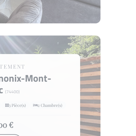
RTEMENT
monix-Mont-
nc
(74400)
3 Pièce(s)
2 Chambre(s)
00 €