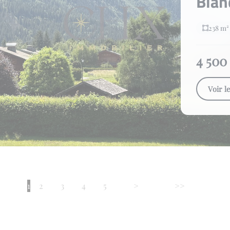
Bla
238 m²
4 500
Voir l
1
2
3
4
5
>
>>