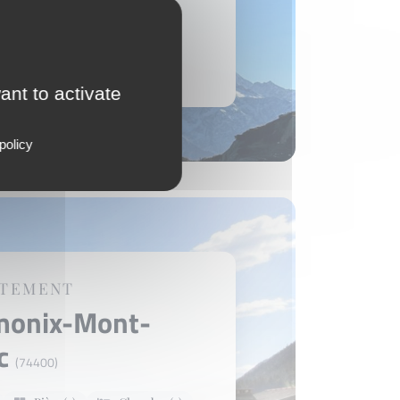
 000 €
e bien
ant to activate
policy
RTEMENT
monix-Mont-
nc
(74400)