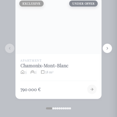
EXCLUSIVE
UNDER OFFER
EXCL
APARTMENT
HOUS
Chamonix-Mont-Blanc
Sall
3
2
58 m
4
2
790 000 €
590 