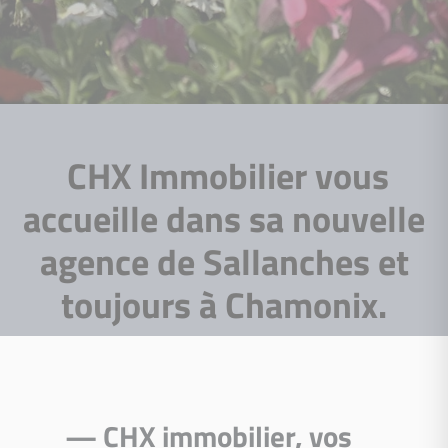
CHX Immobilier vous
accueille dans sa nouvelle
agence de Sallanches et
toujours à Chamonix.
— CHX immobilier, vos