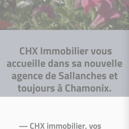
CHX Immobilier vous
accueille dans sa nouvelle
agence de Sallanches et
toujours à Chamonix.
— CHX immobilier, vos