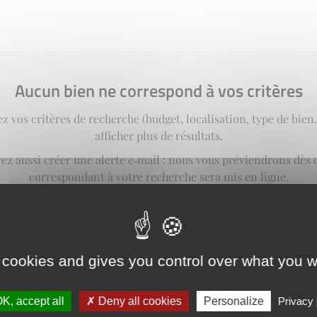
Aucun bien ne correspond à vos critères
z vos critères de recherche (budget, localisation, type de bie
afficher plus de résultats.
ez aussi créer une alerte e‑mail : nous vous préviendrons dès 
correspondant à votre recherche sera mis en ligne.
créer une alerte
 cookies and gives you control over what you w
K, accept all
Deny all cookies
Personalize
Privacy 