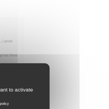
n…) pour
qu'un bien
ant to activate
policy