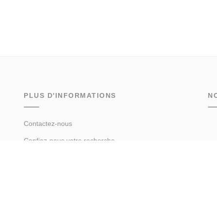
PLUS D'INFORMATIONS
N
Contactez-nous
Confiez-nous votre recherche
Estimation immobilière
Prix de l'immobilier par ville
Avis clients
Immobilier Chamonix-Mont-Blanc