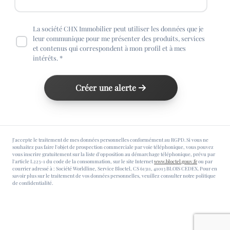
La société CHX Immobilier peut utiliser les données que je
leur communique pour me présenter des produits, services
et contenus qui correspondent à mon profil et à mes
intérêts. *
Créer une alerte
J'accepte le traitement de mes données personnelles conformément au RGPD. Si vous ne
souhaitez pas faire l'objet de prospection commerciale par voie téléphonique, vous pouvez
vous inscrire gratuitement sur la liste d'opposition au démarchage téléphonique, prévu par
l'article L223-1 du code de la consommation, sur le site Internet
www.bloctel.gouv.fr
ou par
courrier adressé à : Société Worldline, Service Bloctel, CS 61311, 41013 BLOIS CEDEX. Pour en
savoir plus sur le traitement de vos données personnelles, veuillez consulter notre politique
de confidentialité.