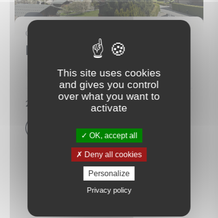
4
CHALET
Les Houches
(74310)
This site uses cookies
397 m²
15 Pièce(s)
10 Chambre(s)
and gives you control
over what you want to
2 300 000 €
activate
Voir le bien
OK, accept all
Deny all cookies
Personalize
Privacy policy