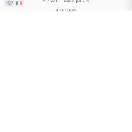
Prix de l'immobilier par ville
Avis clients
Immobilier Chamonix-Mont-Blanc
Immobilier Les Houches
Immobilier Passy
Toutes les villes
NOUS SUIVRE
Mentions légales
Politique de confidentialité
Politique de cookies
Déclaration d'accessibilité
Barème des honoraires
Analyse des performances