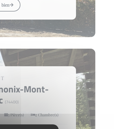
e bien
ET
monix-Mont-
nc
(74400)
3 Pièce(s)
2 Chambre(s)