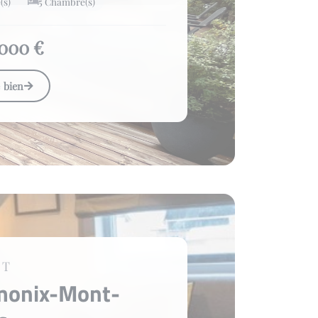
(s)
5 Chambre(s)
 000 €
e bien
ET
monix-Mont-