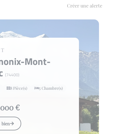
Créer une alerte
ET
monix-Mont-
nc
(74400)
8 Pièce(s)
5 Chambre(s)
 000 €
e bien