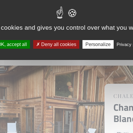
865 0
Voir l
 cookies and gives you control over what you w
K, accept all
Deny all cookies
Personalize
Privacy 
CHAL
Cha
Bla