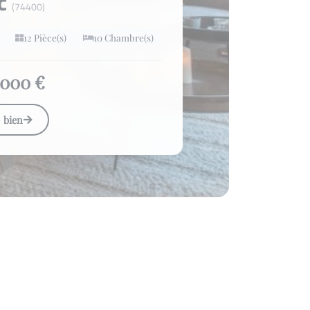
nc
(74400)
12 Pièce(s)
10 Chambre(s)
 000 €
e bien