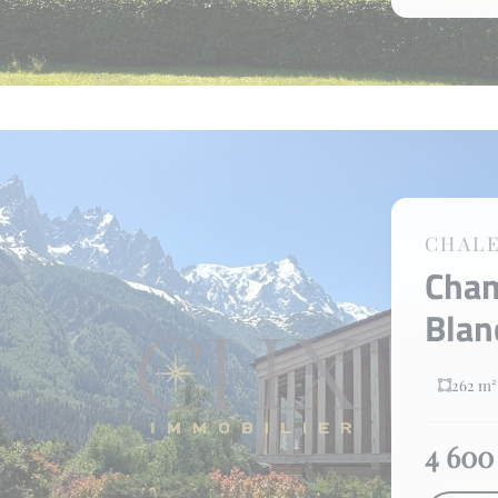
CHAL
Cha
Bla
262 m²
4 600