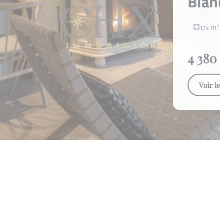
Bla
324 m²
4 380
Voir l