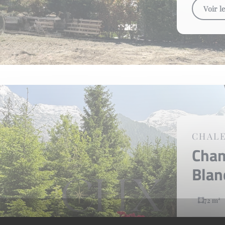
Voir l
CHAL
Cha
Bla
72 m²