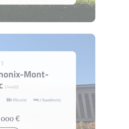
ET
monix-Mont-
nc
(74400)
8 Pièce(s)
5 Chambre(s)
 000 €