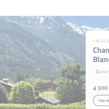
CHAL
Cha
Bla
238 m²
4 500
Voir l