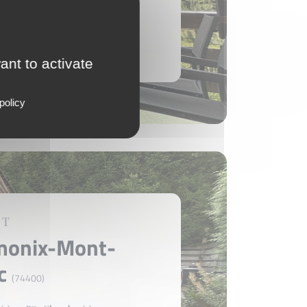
00 €
e bien
ant to activate
policy
ET
monix-Mont-
nc
(74400)