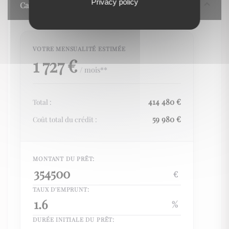
Privacy policy
Calculez vos mensualités
1 727 €
/ mois**
414 480 €
Total :
59 980 €
Coût total du crédit :
MONTANT DU PRÊT:
€
TAUX D'EMPRUNT:
%
DURÉE INITIALE DU PRÊT: