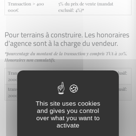
Transaction > 400
5% du prix de vente (mandat
000€
exclusif: 4%)*
Pour terrains à construire. Les honoraires
d'agence sont à la charge du vendeur.
*pourcentage du montant de la transaction y compris TVA à 20%.
Honoraires non cumulatifs.
Transaction <
8% du prix de vente (mandat exclusif:
200000€
7%)*
transaction >
7% du prix de vente (mandat exclusif:
200000€
6%)
This site uses cookies
and gives you control
over what you want to
activate