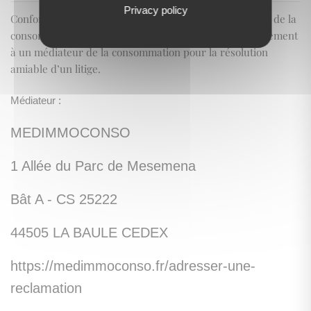
Privacy policy
Conformément aux articles L.611-1 et suivants du Code de la
consommation, le consommateur peut recourir gratuitement
à un médiateur de la consommation pour la résolution
amiable d’un litige.
Médiateur :
MEDIMMOCONSO
1 Allée du Parc de Mesemena
Bât A - CS 25222
44505 LA BAULE CEDEX
https://medimmoconso.fr/adresser-une-
reclamation