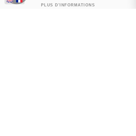
PLUS D'INFORMATIONS
Contactez-nous
Confiez-nous votre recherche
Estimation immobilière
Prix de l'immobilier par ville
Avis clients
Immobilier Chamonix-Mont-Blanc
Immobilier Les Houches
Immobilier Passy
Toutes les villes
NOUS SUIVRE