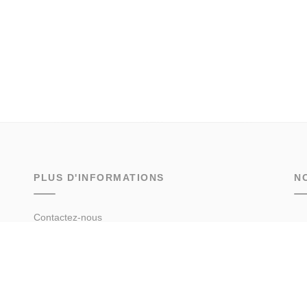
PLUS D'INFORMATIONS
N
Contactez-nous
Confiez-nous votre recherche
Estimation immobilière
Prix de l'immobilier par ville