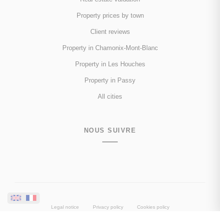
Property prices by town
Client reviews
Property in Chamonix-Mont-Blanc
Property in Les Houches
Property in Passy
All cities
NOUS SUIVRE
Legal notice
Privacy policy
Cookies policy
Accessibility statement
Fee schedule
Performance analysis