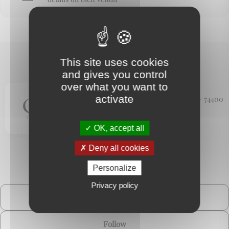
This site uses cookies
and gives you control
CHX Immobilier
over what you want to
activate
128, rue des moulins - 74400
Chamonix
OK, accept all
Deny all cookies
Personalize
Privacy policy
Contact me
Follow