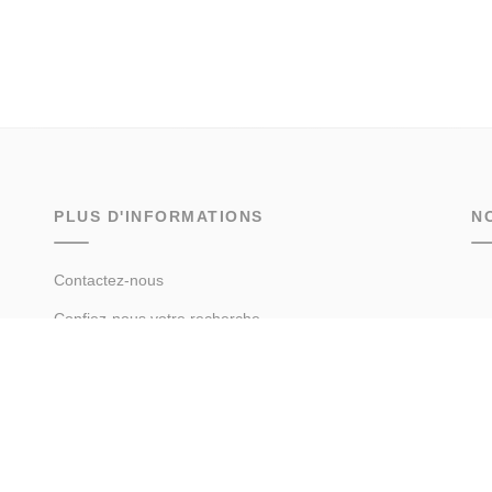
PLUS D'INFORMATIONS
N
Contactez-nous
Confiez-nous votre recherche
Estimation immobilière
Prix de l'immobilier par ville
Avis clients
Immobilier Chamonix-Mont-Blanc