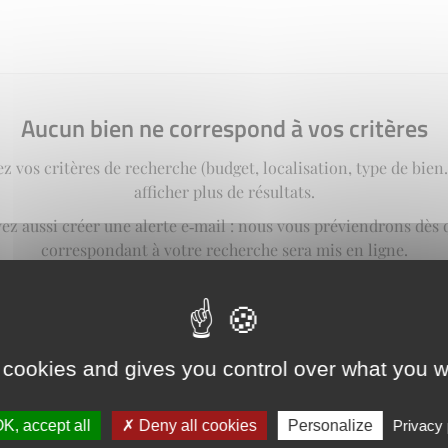
Aucun bien ne correspond à vos critères
z vos critères de recherche (budget, localisation, type de bie
afficher plus de résultats.
ez aussi créer une alerte e‑mail : nous vous préviendrons dès 
correspondant à votre recherche sera mis en ligne.
créer une alerte
 cookies and gives you control over what you w
K, accept all
Deny all cookies
Personalize
Privacy 