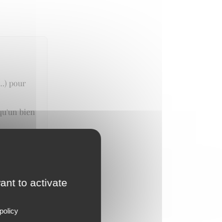
n…) pour
qu'un bien
ant to activate
policy