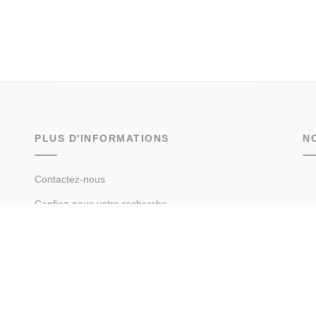
PLUS D'INFORMATIONS
N
Contactez-nous
Confiez-nous votre recherche
Estimation immobilière
Prix de l'immobilier par ville
Avis clients
Immobilier Chamonix-Mont-Blanc