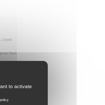
n…) pour
qu'un bien
ant to activate
policy