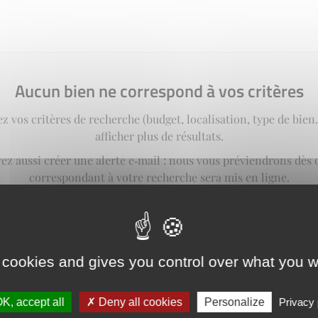
Aucun bien ne correspond à vos critères
z vos critères de recherche (budget, localisation, type de bie
afficher plus de résultats.
ez aussi créer une alerte e‑mail : nous vous préviendrons dès 
correspondant à votre recherche sera mis en ligne.
créer une alerte
 cookies and gives you control over what you w
K, accept all
Deny all cookies
Personalize
Privacy 