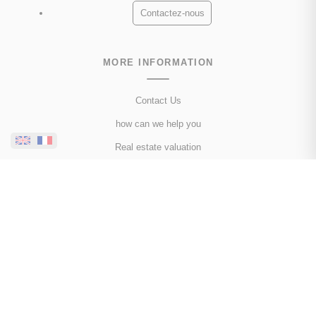
Contactez-nous
MORE INFORMATION
Contact Us
how can we help you
Real estate valuation
Property prices by town
Client reviews
Property in Chamonix-Mont-Blanc
Property in Les Houches
Property in Passy
All cities