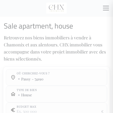
Sale apartment, house
Retrouvez nos biens immobiliers à vendre à
Chamonix et aux alentours. CHX immobilier vous
accompagne dans votre projet immobilier avec des
biens sélectionnés.
OÙ CHERCHEZ-VOUS ?
Town / county :
Town / county :
passy - 74190
TYPE DE BIEN
House
BUDGET MAX
€