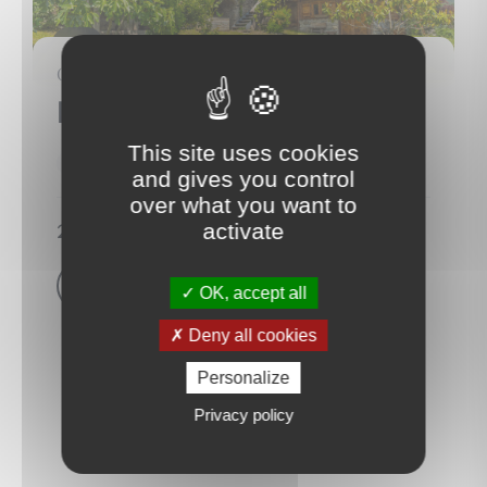
11
CHALET
Passy
(74190)
This site uses cookies
350 m²
12 Room
7 Bedroom
and gives you control
over what you want to
2 080 000 €
activate
View property
OK, accept all
Deny all cookies
Personalize
Privacy policy