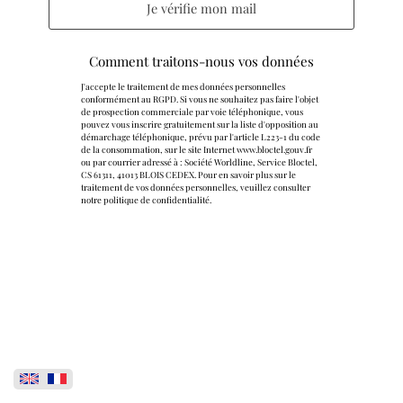
Je vérifie mon mail
Comment traitons-nous vos données
J'accepte le traitement de mes données personnelles
conformément au RGPD. Si vous ne souhaitez pas faire l'objet
de prospection commerciale par voie téléphonique, vous
pouvez vous inscrire gratuitement sur la liste d'opposition au
démarchage téléphonique, prévu par l'article L223-1 du code
de la consommation, sur le site Internet
www.bloctel.gouv.fr
ou par courrier adressé à : Société Worldline, Service Bloctel,
CS 61311, 41013 BLOIS CEDEX. Pour en savoir plus sur le
traitement de vos données personnelles, veuillez consulter
notre politique de confidentialité.