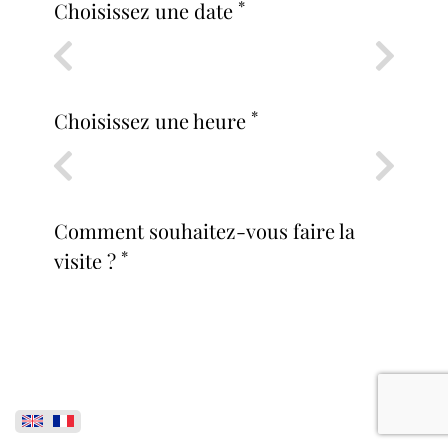
*
Choisissez une date
Previous
Next
Sun
Mon
9
10
*
Choisissez une heure
AUG
AUG
Previous
Next
9h00
9h30
Comment souhaitez-vous faire la
*
visite ?
Physiquement
Via visio mobile